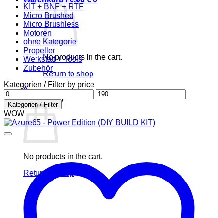
KIT + BNF + RTF
Micro Brushed
Micro Brushless
Motoren
ohne Kategorie
Propeller
No products in the cart.
Werkstatt + Tools
Zubehör
Return to shop
Kategorien / Filter by price
0
Min
Max
Warenkorb
price
price
Kategorien / Filter
WOW
No products in the cart.
Return to shop