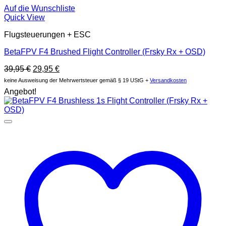
Auf die Wunschliste
Quick View
Flugsteuerungen + ESC
BetaFPV F4 Brushed Flight Controller (Frsky Rx + OSD)
Original
Current
39,95
€
29,95
€
price
price
keine Ausweisung der Mehrwertsteuer gemäß § 19 UStG +
Versandkosten
was:
is:
Angebot!
39,95 €.
29,95 €.