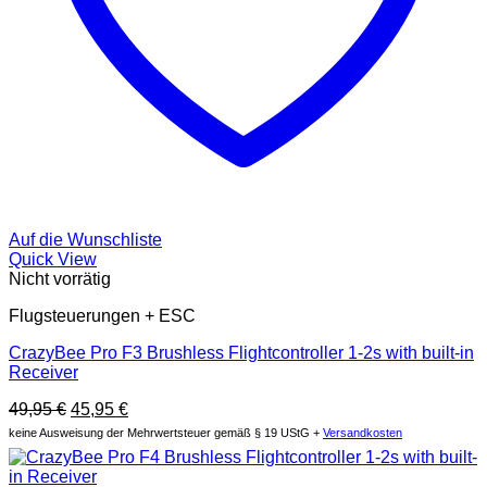
Auf die Wunschliste
Quick View
Nicht vorrätig
Flugsteuerungen + ESC
CrazyBee Pro F3 Brushless Flightcontroller 1-2s with built-in
Receiver
Original
Current
49,95
€
45,95
€
price
price
keine Ausweisung der Mehrwertsteuer gemäß § 19 UStG +
Versandkosten
was:
is:
49,95 €.
45,95 €.