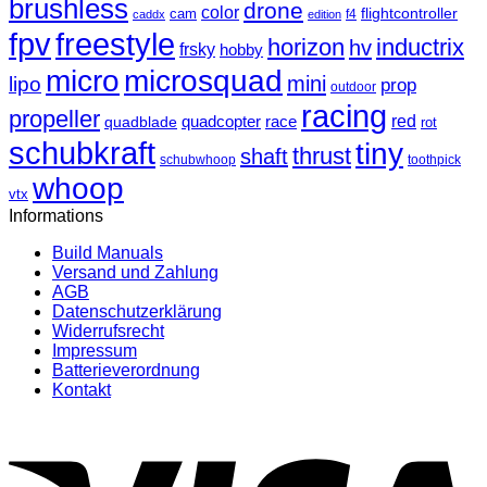
brushless
drone
color
cam
flightcontroller
f4
caddx
edition
fpv
freestyle
horizon
inductrix
hv
frsky
hobby
micro
microsquad
mini
lipo
prop
outdoor
racing
propeller
race
red
quadblade
quadcopter
rot
schubkraft
tiny
thrust
shaft
schubwhoop
toothpick
whoop
vtx
Informations
Build Manuals
Versand und Zahlung
AGB
Datenschutzerklärung
Widerrufsrecht
Impressum
Batterieverordnung
Kontakt