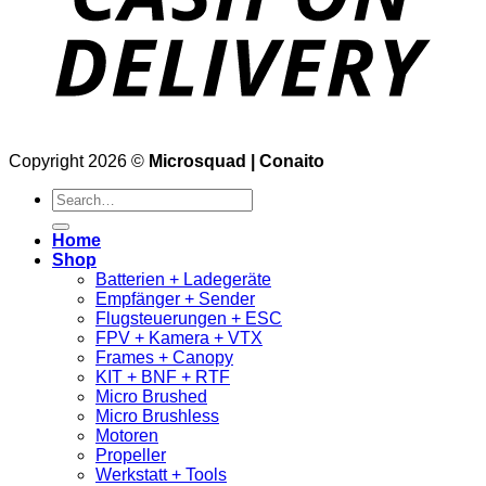
Copyright 2026 ©
Microsquad | Conaito
Search
for:
Home
Shop
Batterien + Ladegeräte
Empfänger + Sender
Flugsteuerungen + ESC
FPV + Kamera + VTX
Frames + Canopy
KIT + BNF + RTF
Micro Brushed
Micro Brushless
Motoren
Propeller
Werkstatt + Tools