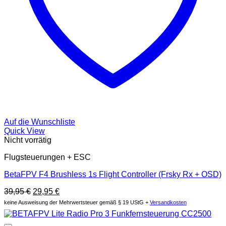
Auf die Wunschliste
Quick View
Nicht vorrätig
Flugsteuerungen + ESC
BetaFPV F4 Brushless 1s Flight Controller (Frsky Rx + OSD)
Original
Current
39,95
€
29,95
€
price
price
keine Ausweisung der Mehrwertsteuer gemäß § 19 UStG +
Versandkosten
was:
is:
39,95 €.
29,95 €.