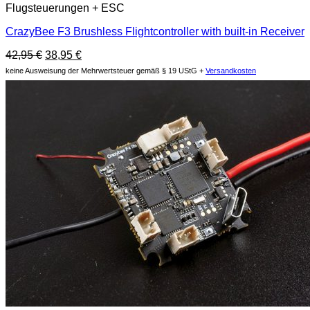
Flugsteuerungen + ESC
CrazyBee F3 Brushless Flightcontroller with built-in Receiver
Original
Current
42,95
€
38,95
€
price
price
keine Ausweisung der Mehrwertsteuer gemäß § 19 UStG +
Versandkosten
was:
is:
42,95 €.
38,95 €.