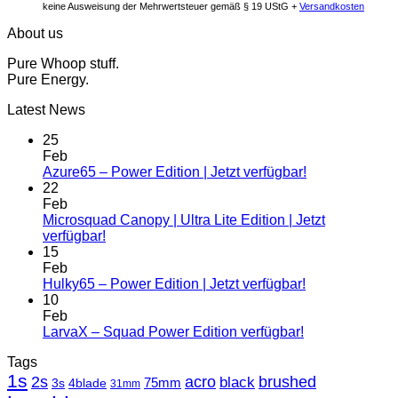
keine Ausweisung der Mehrwertsteuer gemäß § 19 UStG +
Versandkosten
About us
Pure Whoop stuff.
Pure Energy.
Latest News
25
Feb
Azure65 – Power Edition | Jetzt verfügbar!
22
Feb
Microsquad Canopy | Ultra Lite Edition | Jetzt
verfügbar!
15
Feb
Hulky65 – Power Edition | Jetzt verfügbar!
10
Feb
LarvaX – Squad Power Edition verfügbar!
Tags
1s
2s
acro
black
brushed
3s
75mm
4blade
31mm