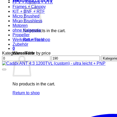
FPV + Kamera + VTX
Frames + Canopy
KIT + BNF + RTF
Micro Brushed
Micro Brushless
Motoren
ohne Kategorie
No products in the cart.
Propeller
Werkstatt + Tools
Return to shop
Zubehör
0
Kategorien / Filter by price
Warenkorb
Min
Max
Kategorie
price
price
No products in the cart.
Return to shop