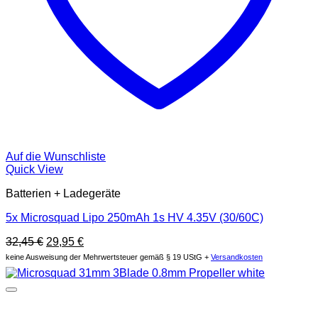
Auf die Wunschliste
Quick View
Batterien + Ladegeräte
5x Microsquad Lipo 250mAh 1s HV 4.35V (30/60C)
Original
Current
32,45
€
29,95
€
price
price
keine Ausweisung der Mehrwertsteuer gemäß § 19 UStG +
Versandkosten
was:
is:
32,45 €.
29,95 €.