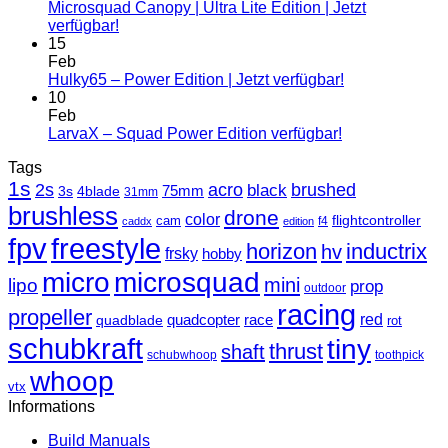
Microsquad Canopy | Ultra Lite Edition | Jetzt
verfügbar!
15
Feb
Hulky65 – Power Edition | Jetzt verfügbar!
10
Feb
LarvaX – Squad Power Edition verfügbar!
Tags
1s
2s
acro
black
brushed
3s
75mm
4blade
31mm
brushless
drone
color
cam
flightcontroller
f4
caddx
edition
fpv
freestyle
horizon
inductrix
hv
frsky
hobby
micro
microsquad
mini
lipo
prop
outdoor
racing
propeller
race
red
quadblade
quadcopter
rot
schubkraft
tiny
thrust
shaft
schubwhoop
toothpick
whoop
vtx
Informations
Build Manuals