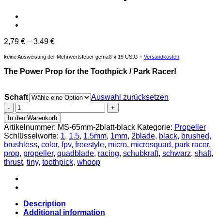
2,79
€
–
3,49
€
keine Ausweisung der Mehrwertsteuer gemäß § 19 UStG +
Versandkosten
The Power Prop for the Toothpick / Park Racer!
Schaft
Auswahl zurücksetzen
Microsquad
65mm
In den Warenkorb
2
Artikelnummer:
MS-65mm-2blatt-black
Kategorie:
Propeller
Blatt
Schlüsselworte:
1
,
1.5
,
1.5mm
,
1mm
,
2blade
,
black
,
brushed
,
1mm
brushless
,
color
,
fpv
,
freestyle
,
micro
,
microsquad
,
park racer
,
1.5mm
prop
,
propeller
,
quadblade
,
racing
,
schubkraft
,
schwarz
,
shaft
,
Propeller
thrust
,
tiny
,
toothpick
,
whoop
black
Menge
Description
Additional information