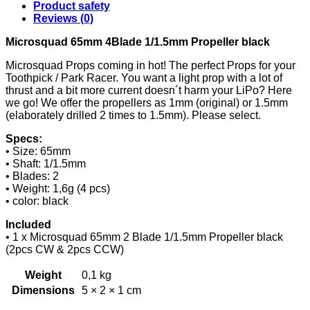
Product safety
Reviews (0)
Microsquad 65mm 4Blade 1/1.5mm Propeller black
Microsquad Props coming in hot! The perfect Props for your
Toothpick / Park Racer. You want a light prop with a lot of
thrust and a bit more current doesn´t harm your LiPo? Here
we go! We offer the propellers as 1mm (original) or 1.5mm
(elaborately drilled 2 times to 1.5mm). Please select.
Specs:
• Size: 65mm
• Shaft: 1/1.5mm
• Blades: 2
• Weight: 1,6g (4 pcs)
• color: black
Included
• 1 x Microsquad 65mm 2 Blade 1/1.5mm Propeller black
(2pcs CW & 2pcs CCW)
Weight
0,1 kg
Dimensions
5 × 2 × 1 cm