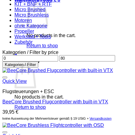
KIT + BNF + RTF
Micro Brushed
Micro Brushless
Motoren
ohne Kategorie
Propeller
No products in the cart.
Werkstatt + Tools
Zubehör
Return to shop
Kategorien / Filter by price
0
Min
Max
Warenkorb
price
price
Kategorien / Filter
Auf die Wunschliste
Quick View
Flugsteuerungen + ESC
No products in the cart.
BeeCore Brushed Flugcontroller with built-in VTX
Return to shop
39,95
€
keine Ausweisung der Mehrwertsteuer gemäß § 19 UStG +
Versandkosten
Auf die Wunschliste