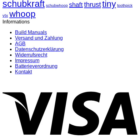
schubkraft
tiny
thrust
shaft
schubwhoop
toothpick
whoop
vtx
Informations
Build Manuals
Versand und Zahlung
AGB
Datenschutzerklärung
Widerrufsrecht
Impressum
Batterieverordnung
Kontakt