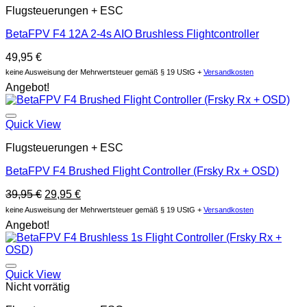
Flugsteuerungen + ESC
BetaFPV F4 12A 2-4s AIO Brushless Flightcontroller
49,95
€
keine Ausweisung der Mehrwertsteuer gemäß § 19 UStG +
Versandkosten
Angebot!
Auf die Wunschliste
Quick View
Flugsteuerungen + ESC
BetaFPV F4 Brushed Flight Controller (Frsky Rx + OSD)
Original
Current
39,95
€
29,95
€
price
price
keine Ausweisung der Mehrwertsteuer gemäß § 19 UStG +
Versandkosten
was:
is:
Angebot!
39,95 €.
29,95 €.
Auf die Wunschliste
Quick View
Nicht vorrätig