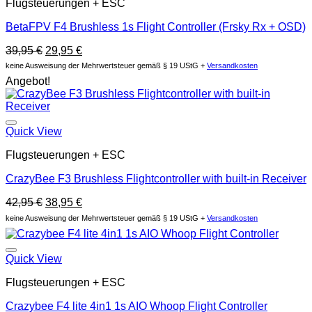
Flugsteuerungen + ESC
BetaFPV F4 Brushless 1s Flight Controller (Frsky Rx + OSD)
Original
Current
39,95
€
29,95
€
price
price
keine Ausweisung der Mehrwertsteuer gemäß § 19 UStG +
Versandkosten
was:
is:
Angebot!
39,95 €.
29,95 €.
Auf die Wunschliste
Quick View
Flugsteuerungen + ESC
CrazyBee F3 Brushless Flightcontroller with built-in Receiver
Original
Current
42,95
€
38,95
€
price
price
keine Ausweisung der Mehrwertsteuer gemäß § 19 UStG +
Versandkosten
was:
is:
42,95 €.
38,95 €.
Auf die Wunschliste
Quick View
Flugsteuerungen + ESC
Crazybee F4 lite 4in1 1s AIO Whoop Flight Controller