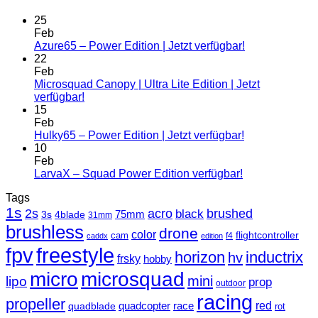
25
Feb
Azure65 – Power Edition | Jetzt verfügbar!
22
Feb
Microsquad Canopy | Ultra Lite Edition | Jetzt
verfügbar!
15
Feb
Hulky65 – Power Edition | Jetzt verfügbar!
10
Feb
LarvaX – Squad Power Edition verfügbar!
Tags
1s
2s
acro
black
brushed
3s
75mm
4blade
31mm
brushless
drone
color
cam
flightcontroller
f4
caddx
edition
fpv
freestyle
horizon
inductrix
hv
frsky
hobby
micro
microsquad
mini
lipo
prop
outdoor
racing
propeller
race
red
quadblade
quadcopter
rot