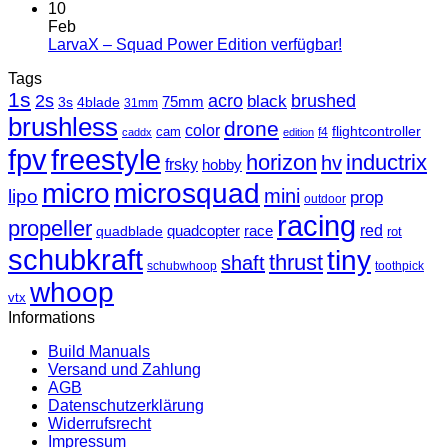
10
Feb
LarvaX – Squad Power Edition verfügbar!
Tags
1s
2s
acro
black
brushed
3s
75mm
4blade
31mm
brushless
drone
color
cam
flightcontroller
f4
caddx
edition
fpv
freestyle
horizon
inductrix
hv
frsky
hobby
micro
microsquad
mini
lipo
prop
outdoor
racing
propeller
race
red
quadblade
quadcopter
rot
schubkraft
tiny
thrust
shaft
schubwhoop
toothpick
whoop
vtx
Informations
Build Manuals
Versand und Zahlung
AGB
Datenschutzerklärung
Widerrufsrecht
Impressum