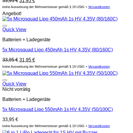
Original
Current
33,95
€
31,95
€
price
price
keine Ausweisung der Mehrwertsteuer gemäß § 19 UStG +
Versandkosten
was:
is:
Angebot!
33,95 €.
31,95 €.
Auf die Wunschliste
Quick View
Batterien + Ladegeräte
5x Microsquad Lipo 450mAh 1s HV 4.35V (80/160C)
Original
Current
33,95
€
31,95
€
price
price
keine Ausweisung der Mehrwertsteuer gemäß § 19 UStG +
Versandkosten
was:
is:
33,95 €.
31,95 €.
Auf die Wunschliste
Quick View
Nicht vorrätig
Batterien + Ladegeräte
5x Microsquad Lipo 550mAh 1s HV 4.35V (50/100C)
33,95
€
keine Ausweisung der Mehrwertsteuer gemäß § 19 UStG +
Versandkosten