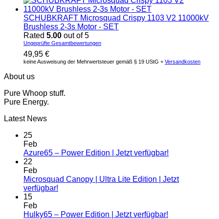
SCHUBKRAFT Microsquad Crispy 1103 V2 11000kV
Brushless 2-3s Motor - SET
Rated
5.00
out of 5
Ungeprüfte Gesamtbewertungen
49,95
€
keine Ausweisung der Mehrwertsteuer gemäß § 19 UStG +
Versandkosten
About us
Pure Whoop stuff.
Pure Energy.
Latest News
25
Feb
Azure65 – Power Edition | Jetzt verfügbar!
22
Feb
Microsquad Canopy | Ultra Lite Edition | Jetzt
verfügbar!
15
Feb
Hulky65 – Power Edition | Jetzt verfügbar!