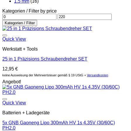
1.5 mm
(16)
Kategorien / Filter by price
Min
Max
price
price
Kategorien / Filter
Auf die Wunschliste
Quick View
Werkstatt + Tools
25 in 1 Präzisions Schraubendreher SET
12,95
€
keine Ausweisung der Mehrwertsteuer gemäß § 19 UStG +
Versandkosten
Angebot!
Auf die Wunschliste
Quick View
Batterien + Ladegeräte
5x GNB Gaoneng Lipo 300mAh HV 1s 4.35V (30/60C)
PH2.0