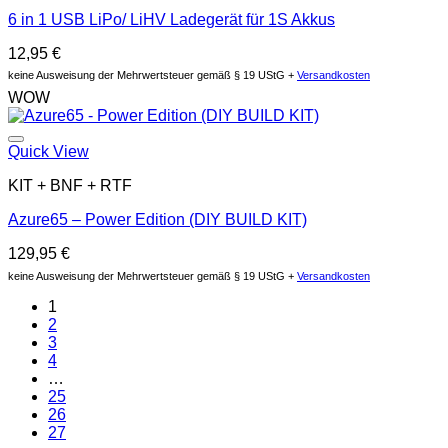
6 in 1 USB LiPo/ LiHV Ladegerät für 1S Akkus
12,95
€
keine Ausweisung der Mehrwertsteuer gemäß § 19 UStG +
Versandkosten
WOW
Auf die Wunschliste
Quick View
KIT + BNF + RTF
Azure65 – Power Edition (DIY BUILD KIT)
129,95
€
keine Ausweisung der Mehrwertsteuer gemäß § 19 UStG +
Versandkosten
1
2
3
4
…
25
26
27