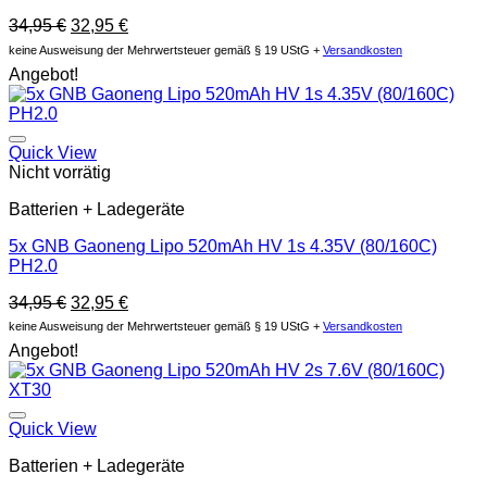
Original
Current
34,95
€
32,95
€
price
price
keine Ausweisung der Mehrwertsteuer gemäß § 19 UStG +
Versandkosten
was:
is:
Angebot!
34,95 €.
32,95 €.
Auf die Wunschliste
Quick View
Nicht vorrätig
Batterien + Ladegeräte
5x GNB Gaoneng Lipo 520mAh HV 1s 4.35V (80/160C)
PH2.0
Original
Current
34,95
€
32,95
€
price
price
keine Ausweisung der Mehrwertsteuer gemäß § 19 UStG +
Versandkosten
was:
is:
Angebot!
34,95 €.
32,95 €.
Auf die Wunschliste
Quick View
Batterien + Ladegeräte