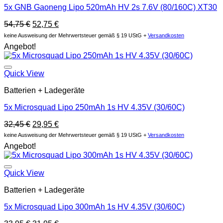
5x GNB Gaoneng Lipo 520mAh HV 2s 7.6V (80/160C) XT30
Original
Current
54,75
€
52,75
€
price
price
keine Ausweisung der Mehrwertsteuer gemäß § 19 UStG +
Versandkosten
was:
is:
Angebot!
54,75 €.
52,75 €.
Auf die Wunschliste
Quick View
Batterien + Ladegeräte
5x Microsquad Lipo 250mAh 1s HV 4.35V (30/60C)
Original
Current
32,45
€
29,95
€
price
price
keine Ausweisung der Mehrwertsteuer gemäß § 19 UStG +
Versandkosten
was:
is:
Angebot!
32,45 €.
29,95 €.
Auf die Wunschliste
Quick View
Batterien + Ladegeräte
5x Microsquad Lipo 300mAh 1s HV 4.35V (30/60C)