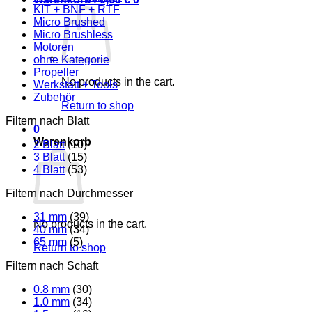
KIT + BNF + RTF
Micro Brushed
Micro Brushless
Motoren
ohne Kategorie
Propeller
No products in the cart.
Werkstatt + Tools
Zubehör
Return to shop
Filtern nach Blatt
0
Warenkorb
2 Blatt
(10)
3 Blatt
(15)
4 Blatt
(53)
Filtern nach Durchmesser
31 mm
(39)
No products in the cart.
40 mm
(34)
65 mm
(5)
Return to shop
Filtern nach Schaft
0.8 mm
(30)
1.0 mm
(34)