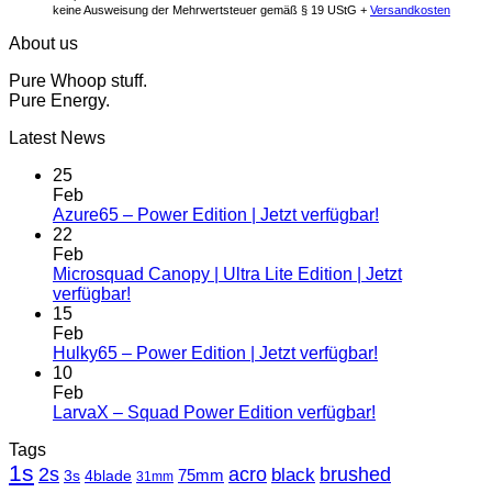
keine Ausweisung der Mehrwertsteuer gemäß § 19 UStG +
Versandkosten
About us
Pure Whoop stuff.
Pure Energy.
Latest News
25
Feb
Azure65 – Power Edition | Jetzt verfügbar!
22
Feb
Microsquad Canopy | Ultra Lite Edition | Jetzt
verfügbar!
15
Feb
Hulky65 – Power Edition | Jetzt verfügbar!
10
Feb
LarvaX – Squad Power Edition verfügbar!
Tags
1s
2s
acro
black
brushed
3s
75mm
4blade
31mm