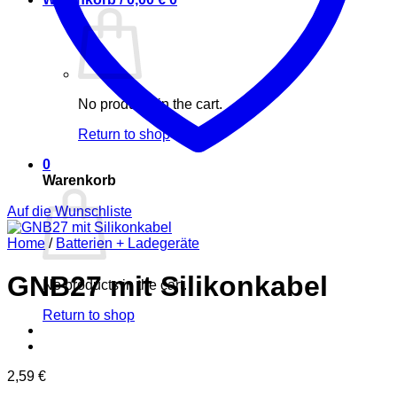
No products in the cart.
Return to shop
0
Warenkorb
Auf die Wunschliste
Home
/
Batterien + Ladegeräte
GNB27 mit Silikonkabel
No products in the cart.
Return to shop
2,59
€