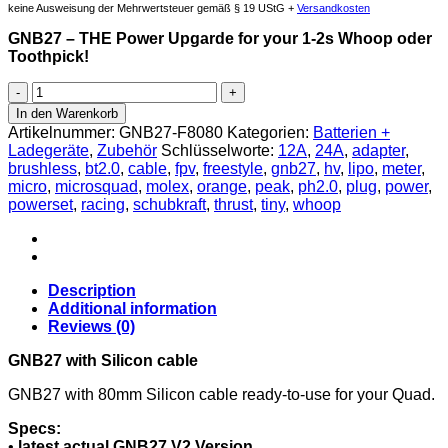
keine Ausweisung der Mehrwertsteuer gemäß § 19 UStG +
Versandkosten
GNB27 – THE Power Upgarde
for your 1-2s Whoop oder
Toothpick!
GNB27
mit
In den Warenkorb
Silikonkabel
Artikelnummer:
GNB27-F8080
Kategorien:
Batterien +
Menge
Ladegeräte
,
Zubehör
Schlüsselworte:
12A
,
24A
,
adapter
,
brushless
,
bt2.0
,
cable
,
fpv
,
freestyle
,
gnb27
,
hv
,
lipo
,
meter
,
micro
,
microsquad
,
molex
,
orange
,
peak
,
ph2.0
,
plug
,
power
,
powerset
,
racing
,
schubkraft
,
thrust
,
tiny
,
whoop
Description
Additional information
Reviews (0)
GNB27 with Silicon cable
GNB27 with 80mm Silicon cable ready-to-use for your Quad.
Specs:
•
latest actual GNB27 V2 Version