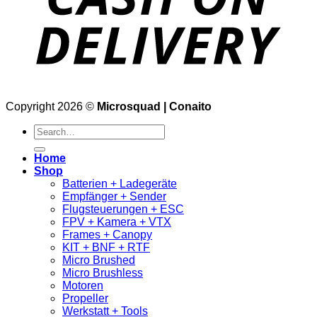
Copyright 2026 ©
Microsquad | Conaito
Search
for:
Home
Shop
Batterien + Ladegeräte
Empfänger + Sender
Flugsteuerungen + ESC
FPV + Kamera + VTX
Frames + Canopy
KIT + BNF + RTF
Micro Brushed
Micro Brushless
Motoren
Propeller
Werkstatt + Tools