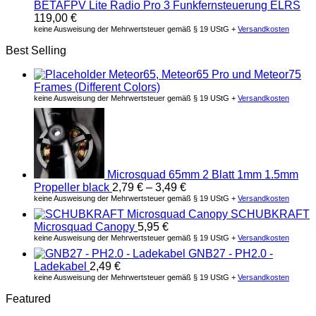
BETAFPV Lite Radio Pro 3 Funkfernsteuerung ELRS
119,00
€
keine Ausweisung der Mehrwertsteuer gemäß § 19 UStG +
Versandkosten
Best Selling
Meteor65, Meteor65 Pro und Meteor75
Frames (Different Colors)
keine Ausweisung der Mehrwertsteuer gemäß § 19 UStG +
Versandkosten
Microsquad 65mm 2 Blatt 1mm 1.5mm
Propeller black
2,79
€
–
3,49
€
keine Ausweisung der Mehrwertsteuer gemäß § 19 UStG +
Versandkosten
SCHUBKRAFT
Microsquad Canopy
5,95
€
keine Ausweisung der Mehrwertsteuer gemäß § 19 UStG +
Versandkosten
GNB27 - PH2.0 -
Ladekabel
2,49
€
keine Ausweisung der Mehrwertsteuer gemäß § 19 UStG +
Versandkosten
Featured