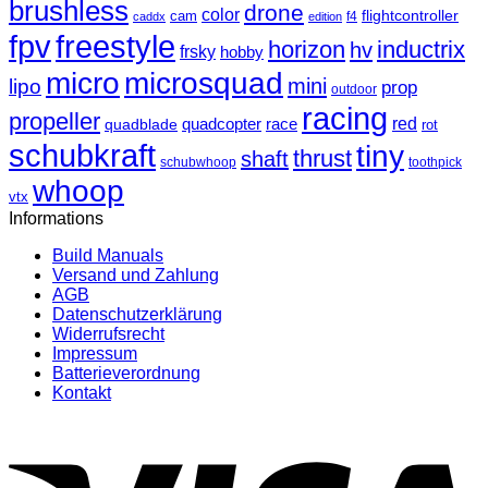
brushless
drone
color
cam
flightcontroller
f4
caddx
edition
fpv
freestyle
horizon
inductrix
hv
frsky
hobby
micro
microsquad
mini
lipo
prop
outdoor
racing
propeller
race
red
quadblade
quadcopter
rot
schubkraft
tiny
thrust
shaft
schubwhoop
toothpick
whoop
vtx
Informations
Build Manuals
Versand und Zahlung
AGB
Datenschutzerklärung
Widerrufsrecht
Impressum
Batterieverordnung
Kontakt