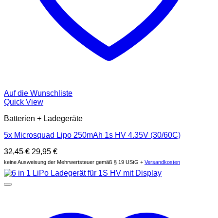
Auf die Wunschliste
Quick View
Batterien + Ladegeräte
5x Microsquad Lipo 250mAh 1s HV 4.35V (30/60C)
Original
Current
32,45
€
29,95
€
price
price
keine Ausweisung der Mehrwertsteuer gemäß § 19 UStG +
Versandkosten
was:
is:
32,45 €.
29,95 €.