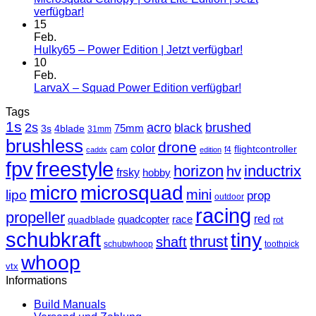
verfügbar!
15
Feb.
Hulky65 – Power Edition | Jetzt verfügbar!
10
Feb.
LarvaX – Squad Power Edition verfügbar!
Tags
1s
2s
acro
black
brushed
3s
75mm
4blade
31mm
brushless
drone
color
cam
flightcontroller
f4
caddx
edition
fpv
freestyle
horizon
inductrix
hv
frsky
hobby
micro
microsquad
mini
lipo
prop
outdoor
racing
propeller
race
red
quadblade
quadcopter
rot
schubkraft
tiny
thrust
shaft
schubwhoop
toothpick
whoop
vtx
Informations
Build Manuals