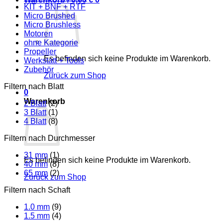
KIT + BNF + RTF
Micro Brushed
Micro Brushless
Motoren
ohne Kategorie
Propeller
Es befinden sich keine Produkte im Warenkorb.
Werkstatt + Tools
Zubehör
Zurück zum Shop
Filtern nach Blatt
0
Warenkorb
2 Blatt
(2)
3 Blatt
(1)
4 Blatt
(8)
Filtern nach Durchmesser
31 mm
(1)
Es befinden sich keine Produkte im Warenkorb.
40 mm
(8)
65 mm
(2)
Zurück zum Shop
Filtern nach Schaft
1.0 mm
(9)
1.5 mm
(4)