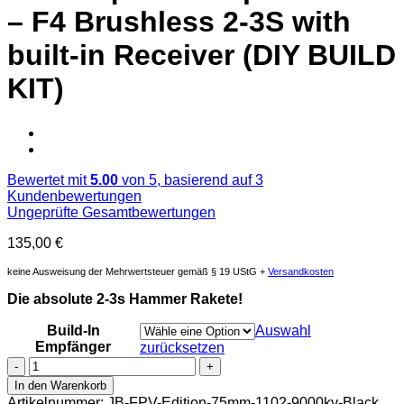
– F4 Brushless 2-3S with
built-in Receiver (DIY BUILD
KIT)
Bewertet mit
5.00
von 5, basierend auf
3
Kundenbewertungen
Ungeprüfte Gesamtbewertungen
135,00
€
keine Ausweisung der Mehrwertsteuer gemäß § 19 UStG +
Versandkosten
Die absolute 2-3s Hammer Rakete!
Build-In
Auswahl
Empfänger
zurücksetzen
Microsquad
JB.Fpv
In den Warenkorb
Edition
Artikelnummer:
JB-FPV-Edition-75mm-1102-9000kv-Black