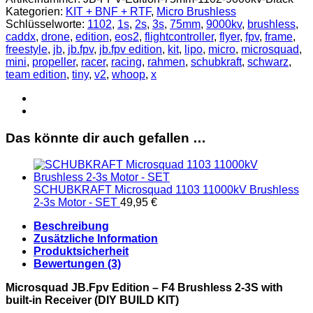
-
Kategorien:
KIT + BNF + RTF
,
Micro Brushless
F4
Schlüsselworte:
1102
,
1s
,
2s
,
3s
,
75mm
,
9000kv
,
brushless
,
Brushless
caddx
,
drone
,
edition
,
eos2
,
flightcontroller
,
flyer
,
fpv
,
frame
,
2-
freestyle
,
jb
,
jb.fpv
,
jb.fpv edition
,
kit
,
lipo
,
micro
,
microsquad
,
3S
mini
,
propeller
,
racer
,
racing
,
rahmen
,
schubkraft
,
schwarz
,
with
team edition
,
tiny
,
v2
,
whoop
,
x
built-
in
Receiver
(DIY
BUILD
Das könnte dir auch gefallen …
KIT)
Menge
SCHUBKRAFT Microsquad 1103 11000kV Brushless
2-3s Motor - SET
49,95
€
Beschreibung
Zusätzliche Information
Produktsicherheit
Bewertungen (3)
Microsquad JB.Fpv Edition – F4 Brushless 2-3S with
built-in Receiver (DIY BUILD KIT)