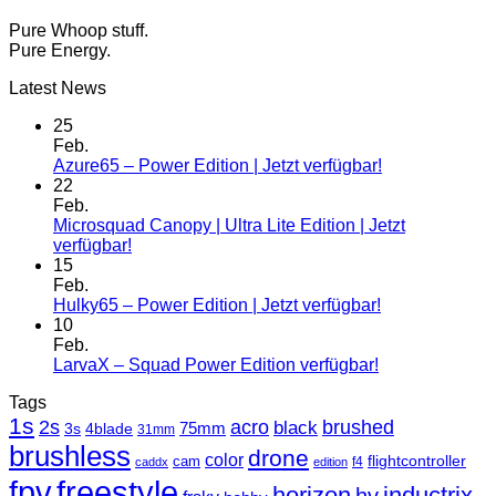
Pure Whoop stuff.
Pure Energy.
Latest News
25
Feb.
Azure65 – Power Edition | Jetzt verfügbar!
22
Feb.
Microsquad Canopy | Ultra Lite Edition | Jetzt
verfügbar!
15
Feb.
Hulky65 – Power Edition | Jetzt verfügbar!
10
Feb.
LarvaX – Squad Power Edition verfügbar!
Tags
1s
2s
acro
black
brushed
3s
75mm
4blade
31mm
brushless
drone
color
cam
flightcontroller
f4
caddx
edition
fpv
freestyle
horizon
inductrix
hv