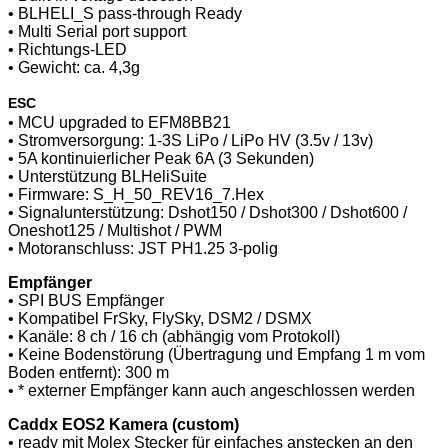
• BLHELI_S pass-through Ready
• Multi Serial port support
• Richtungs-LED
• Gewicht: ca. 4,3g
ESC
• MCU upgraded to EFM8BB21
• Stromversorgung: 1-3S LiPo / LiPo HV (3.5v / 13v)
• 5A kontinuierlicher Peak 6A (3 Sekunden)
• Unterstützung BLHeliSuite
• Firmware: S_H_50_REV16_7.Hex
• Signalunterstützung: Dshot150 / Dshot300 / Dshot600 /
Oneshot125 / Multishot / PWM
• Motoranschluss: JST PH1.25 3-polig
Empfänger
• SPI BUS Empfänger
• Kompatibel FrSky, FlySky, DSM2 / DSMX
• Kanäle: 8 ch / 16 ch (abhängig vom Protokoll)
• Keine Bodenstörung (Übertragung und Empfang 1 m vom
Boden entfernt): 300 m
• * externer Empfänger kann auch angeschlossen werden
Caddx EOS2 Kamera (custom)
• ready mit Molex Stecker für einfaches anstecken an den