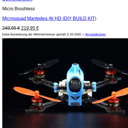
Micro Brushless
Microsquad Mantodea 4k HD (DIY BUILD KIT)
Ursprünglicher
Aktueller
249,95
€
219,95
€
Preis
Preis
keine Ausweisung der Mehrwertsteuer gemäß § 19 UStG +
Versandkosten
war:
ist:
249,95 €
219,95 €.