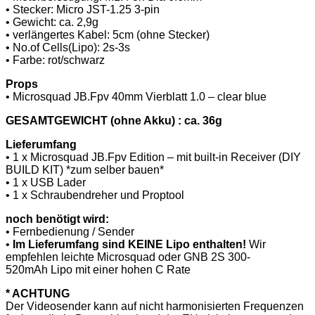
• Stecker: Micro JST-1.25 3-pin
• Gewicht: ca. 2,9g
• verlängertes Kabel: 5cm (ohne Stecker)
• No.of Cells(Lipo): 2s-3s
• Farbe: rot/schwarz
Props
• Microsquad JB.Fpv 40mm Vierblatt 1.0 – clear blue
GESAMTGEWICHT (ohne Akku) : ca. 36g
Lieferumfang
• 1 x Microsquad JB.Fpv Edition – mit built-in Receiver (DIY
BUILD KIT)
*zum selber bauen*
• 1 x USB Lader
• 1 x Schraubendreher und Proptool
noch benötigt wird:
• Fernbedienung / Sender
•
Im Lieferumfang sind KEINE Lipo enthalten!
Wir
empfehlen leichte Microsquad oder GNB 2S 300-
520mAh Lipo mit einer hohen C Rate
* ACHTUNG
Der Videosender kann auf nicht harmonisierten Frequenzen