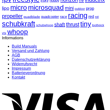
frsky
hobby
micro
microsquad
mini
lipo
prop
outdoor
racing
propeller
race
red
quadblade
quadcopter
rot
schubkraft
tiny
thrust
shaft
schubwhoop
toothpick
whoop
vtx
Informations
Build Manuals
Versand und Zahlung
AGB
Datenschutzerklärung
Widerrufsrecht
Impressum
Batterieverordnung
Kontakt