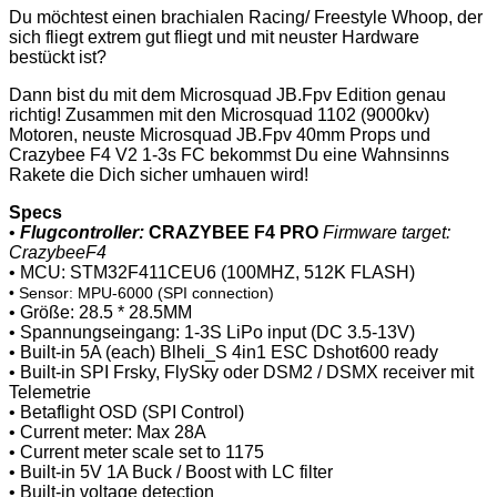
Du möchtest einen brachialen Racing/ Freestyle Whoop, der
sich fliegt extrem gut fliegt und mit neuster Hardware
bestückt ist?
Dann bist du mit dem Microsquad JB.Fpv Edition genau
richtig! Zusammen mit den Microsquad 1102 (9000kv)
Motoren, neuste Microsquad JB.Fpv 40mm Props und
Crazybee F4 V2 1-3s FC bekommst Du eine Wahnsinns
Rakete die Dich sicher umhauen wird!
Specs
•
Flugcontroller:
CRAZYBEE F4 PRO
Firmware target:
CrazybeeF4
• MCU: STM32F411CEU6 (100MHZ, 512K FLASH)
• Sensor: MPU-6000 (SPI connection)
• Größe: 28.5 * 28.5MM
• Spannungseingang: 1-3S LiPo input (DC 3.5-13V)
• Built-in 5A (each) Blheli_S 4in1 ESC Dshot600 ready
• Built-in SPI Frsky, FlySky oder DSM2 / DSMX receiver mit
Telemetrie
• Betaflight OSD (SPI Control)
• Current meter: Max 28A
• Current meter scale set to 1175
• Built-in 5V 1A Buck / Boost with LC filter
• Built-in voltage detection