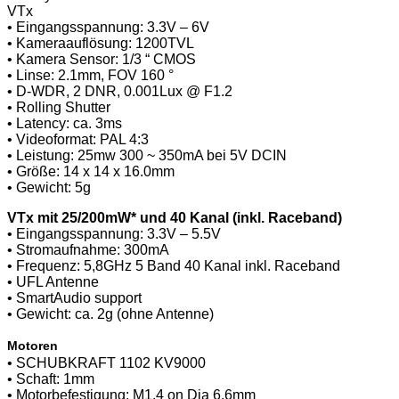
VTx
• Eingangsspannung: 3.3V – 6V
• Kameraauflösung: 1200TVL
• Kamera Sensor: 1/3 “ CMOS
• Linse: 2.1mm, FOV 160 °
• D-WDR, 2 DNR, 0.001Lux @ F1.2
• Rolling Shutter
• Latency: ca. 3ms
• Videoformat: PAL 4:3
• Leistung: 25mw 300 ~ 350mA bei 5V DCIN
• Größe: 14 x 14 x 16.0mm
• Gewicht: 5g
VTx mit 25/200mW* und 40 Kanal (inkl. Raceband)
• Eingangsspannung: 3.3V – 5.5V
• Stromaufnahme: 300mA
• Frequenz: 5,8GHz 5 Band 40 Kanal inkl. Raceband
• UFL Antenne
• SmartAudio support
• Gewicht: ca. 2g (ohne Antenne)
Motoren
• SCHUBKRAFT
1102 KV9000
• Schaft: 1mm
• Motorbefestigung: M1.4 on Dia 6.6mm