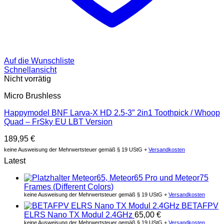
Auf die Wunschliste
Schnellansicht
Nicht vorrätig
Micro Brushless
Happymodel BNF Larva-X HD 2.5-3″ 2in1 Toothpick / Whoop
Quad – FrSky EU LBT Version
189,95
€
keine Ausweisung der Mehrwertsteuer gemäß § 19 UStG +
Versandkosten
Latest
Meteor65, Meteor65 Pro und Meteor75
Frames (Different Colors)
keine Ausweisung der Mehrwertsteuer gemäß § 19 UStG +
Versandkosten
BETAFPV
ELRS Nano TX Modul 2.4GHz
65,00
€
keine Ausweisung der Mehrwertsteuer gemäß § 19 UStG +
Versandkosten