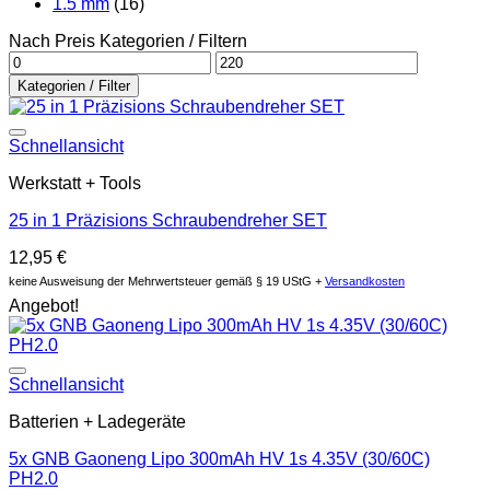
1.5 mm
(16)
Nach Preis Kategorien / Filtern
Min.
Max.
Preis
Preis
Kategorien / Filter
Auf die Wunschliste
Schnellansicht
Werkstatt + Tools
25 in 1 Präzisions Schraubendreher SET
12,95
€
keine Ausweisung der Mehrwertsteuer gemäß § 19 UStG +
Versandkosten
Angebot!
Auf die Wunschliste
Schnellansicht
Batterien + Ladegeräte
5x GNB Gaoneng Lipo 300mAh HV 1s 4.35V (30/60C)
PH2.0