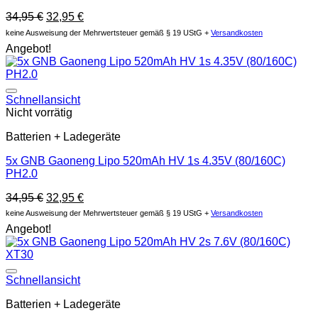
Ursprünglicher
Aktueller
34,95
€
32,95
€
Preis
Preis
keine Ausweisung der Mehrwertsteuer gemäß § 19 UStG +
Versandkosten
war:
ist:
Angebot!
34,95 €
32,95 €.
Auf die Wunschliste
Schnellansicht
Nicht vorrätig
Batterien + Ladegeräte
5x GNB Gaoneng Lipo 520mAh HV 1s 4.35V (80/160C)
PH2.0
Ursprünglicher
Aktueller
34,95
€
32,95
€
Preis
Preis
keine Ausweisung der Mehrwertsteuer gemäß § 19 UStG +
Versandkosten
war:
ist:
Angebot!
34,95 €
32,95 €.
Auf die Wunschliste
Schnellansicht
Batterien + Ladegeräte