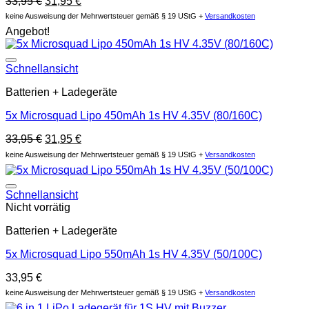
Ursprünglicher
Aktueller
33,95
€
31,95
€
Preis
Preis
keine Ausweisung der Mehrwertsteuer gemäß § 19 UStG +
Versandkosten
war:
ist:
Angebot!
33,95 €
31,95 €.
Auf die Wunschliste
Schnellansicht
Batterien + Ladegeräte
5x Microsquad Lipo 450mAh 1s HV 4.35V (80/160C)
Ursprünglicher
Aktueller
33,95
€
31,95
€
Preis
Preis
keine Ausweisung der Mehrwertsteuer gemäß § 19 UStG +
Versandkosten
war:
ist:
33,95 €
31,95 €.
Auf die Wunschliste
Schnellansicht
Nicht vorrätig
Batterien + Ladegeräte
5x Microsquad Lipo 550mAh 1s HV 4.35V (50/100C)
33,95
€
keine Ausweisung der Mehrwertsteuer gemäß § 19 UStG +
Versandkosten