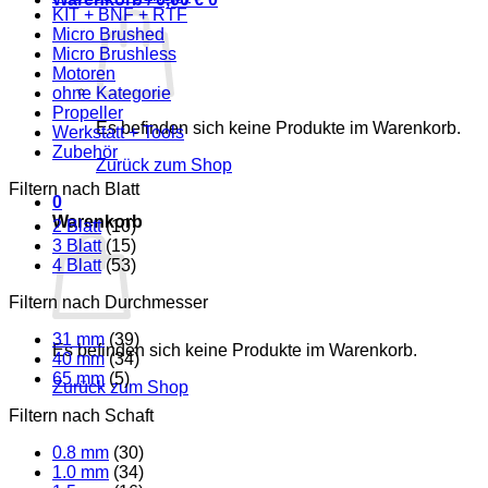
KIT + BNF + RTF
Micro Brushed
Micro Brushless
Motoren
ohne Kategorie
Propeller
Es befinden sich keine Produkte im Warenkorb.
Werkstatt + Tools
Zubehör
Zurück zum Shop
Filtern nach Blatt
0
Warenkorb
2 Blatt
(10)
3 Blatt
(15)
4 Blatt
(53)
Filtern nach Durchmesser
31 mm
(39)
Es befinden sich keine Produkte im Warenkorb.
40 mm
(34)
65 mm
(5)
Zurück zum Shop
Filtern nach Schaft
0.8 mm
(30)
1.0 mm
(34)