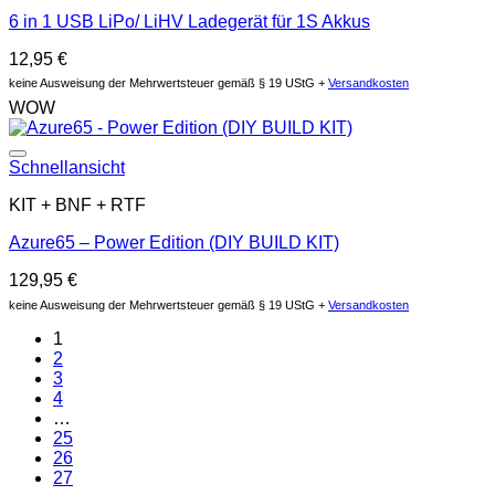
6 in 1 USB LiPo/ LiHV Ladegerät für 1S Akkus
12,95
€
keine Ausweisung der Mehrwertsteuer gemäß § 19 UStG +
Versandkosten
WOW
Auf die Wunschliste
Schnellansicht
KIT + BNF + RTF
Azure65 – Power Edition (DIY BUILD KIT)
129,95
€
keine Ausweisung der Mehrwertsteuer gemäß § 19 UStG +
Versandkosten
1
2
3
4
…
25
26
27