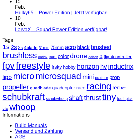
15
Feb.
Hulky65 – Power Edition | Jetzt verfügbar!
10
Feb.
LarvaX – Squad Power Edition verfügbar!
Tags
1s
2s
acro
black
brushed
3s
75mm
4blade
31mm
brushless
drone
color
cam
flightcontroller
f4
caddx
edition
fpv
freestyle
horizon
inductrix
hv
frsky
hobby
micro
microsquad
mini
lipo
prop
outdoor
racing
propeller
race
red
quadblade
quadcopter
rot
schubkraft
tiny
thrust
shaft
schubwhoop
toothpick
whoop
vtx
Informations
Build Manuals
Versand und Zahlung
AGB