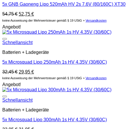
5x GNB Gaoneng Lipo 520mAh HV 2s 7.6V (80/160C) XT30
Ursprünglicher
Aktueller
54,75
€
52,75
€
Preis
Preis
keine Ausweisung der Mehrwertsteuer gemäß § 19 UStG +
Versandkosten
war:
ist:
Angebot!
54,75 €
52,75 €.
Auf die Wunschliste
Schnellansicht
Batterien + Ladegeräte
5x Microsquad Lipo 250mAh 1s HV 4.35V (30/60C)
Ursprünglicher
Aktueller
32,45
€
29,95
€
Preis
Preis
keine Ausweisung der Mehrwertsteuer gemäß § 19 UStG +
Versandkosten
war:
ist:
Angebot!
32,45 €
29,95 €.
Auf die Wunschliste
Schnellansicht
Batterien + Ladegeräte
5x Microsquad Lipo 300mAh 1s HV 4.35V (30/60C)