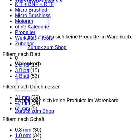
KIT + BNF + RTF
Micro Brushed
Micro Brushless
Motoren
ohne Kategorie
Propeller
Es befinden sich keine Produkte im Warenkorb.
Werkstatt + Tools
Zubehör
Zurück zum Shop
Filtern nach Blatt
0
Warenkorb
2 Blatt
(10)
3 Blatt
(15)
4 Blatt
(53)
Filtern nach Durchmesser
31 mm
(39)
Es befinden sich keine Produkte im Warenkorb.
40 mm
(34)
65 mm
(5)
Zurück zum Shop
Filtern nach Schaft
0.8 mm
(30)
1.0 mm
(34)