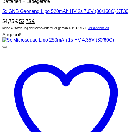
Batterien + Ladegeräte
5x GNB Gaoneng Lipo 520mAh HV 2s 7.6V (80/160C) XT30
Ursprünglicher
Aktueller
54,75
€
52,75
€
Preis
Preis
keine Ausweisung der Mehrwertsteuer gemäß § 19 UStG +
Versandkosten
war:
ist:
Angebot!
54,75 €
52,75 €.