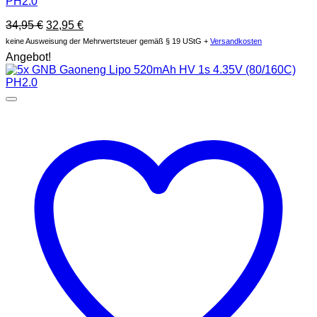
PH2.0
Ursprünglicher
Aktueller
34,95
€
32,95
€
Preis
Preis
keine Ausweisung der Mehrwertsteuer gemäß § 19 UStG +
Versandkosten
war:
ist:
Angebot!
34,95 €
32,95 €.