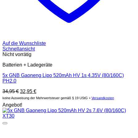
Auf die Wunschliste
Schnellansicht
Nicht vorrätig
Batterien + Ladegeräte
5x GNB Gaoneng Lipo 520mAh HV 1s 4.35V (80/160C)
PH2.0
Ursprünglicher
Aktueller
34,95
€
32,95
€
Preis
Preis
keine Ausweisung der Mehrwertsteuer gemäß § 19 UStG +
Versandkosten
war:
ist:
Angebot!
34,95 €
32,95 €.