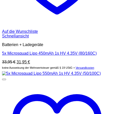
Auf die Wunschliste
Schnellansicht
Batterien + Ladegeräte
5x Microsquad Lipo 450mAh 1s HV 4.35V (80/160C)
Ursprünglicher
Aktueller
33,95
€
31,95
€
Preis
Preis
keine Ausweisung der Mehrwertsteuer gemäß § 19 UStG +
Versandkosten
war:
ist:
33,95 €
31,95 €.