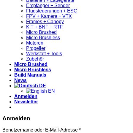
Batterien + Ladegeräte
Empfänger + Sender
Flugsteuerungen + ESC
FPV + Kamera + VTX
Frames + Canopy
KIT + BNF + RTF
Micro Brushed
Micro Brushless
Motoren
Propeller
Werkstatt + Tools
Zubehör
Micro Brushed
Micro Brushless
Build Manuals
News
DE
EN
Anmelden
Newsletter
Anmelden
Erforderlich
Benutzername oder E-Mail-Adresse
*