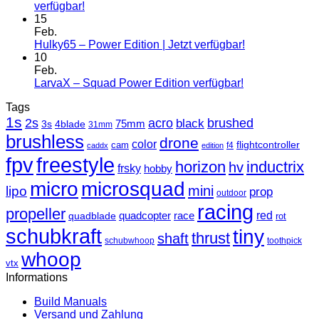
verfügbar!
15
Feb.
Hulky65 – Power Edition | Jetzt verfügbar!
10
Feb.
LarvaX – Squad Power Edition verfügbar!
Tags
1s
2s
acro
black
brushed
3s
75mm
4blade
31mm
brushless
drone
color
cam
flightcontroller
f4
caddx
edition
fpv
freestyle
horizon
inductrix
hv
frsky
hobby
micro
microsquad
mini
lipo
prop
outdoor
racing
propeller
race
red
quadblade
quadcopter
rot
schubkraft
tiny
thrust
shaft
schubwhoop
toothpick
whoop
vtx
Informations
Build Manuals
Versand und Zahlung