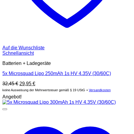
Auf die Wunschliste
Schnellansicht
Batterien + Ladegeräte
5x Microsquad Lipo 250mAh 1s HV 4.35V (30/60C)
Ursprünglicher
Aktueller
32,45
€
29,95
€
Preis
Preis
keine Ausweisung der Mehrwertsteuer gemäß § 19 UStG +
Versandkosten
war:
ist:
Angebot!
32,45 €
29,95 €.