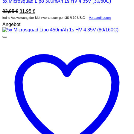
5x Microsquad Lipo 300mAh 1s HV 4.35V (30/60C)
Ursprünglicher
Aktueller
33,95
€
31,95
€
Preis
Preis
keine Ausweisung der Mehrwertsteuer gemäß § 19 UStG +
Versandkosten
war:
ist:
Angebot!
33,95 €
31,95 €.