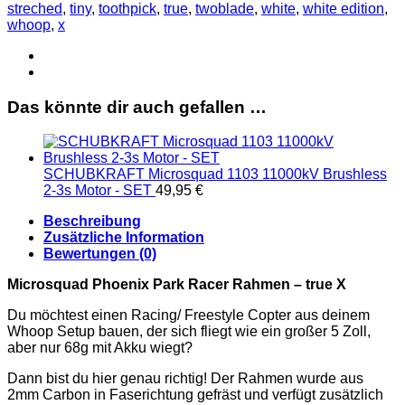
X
streched
,
tiny
,
toothpick
,
true
,
twoblade
,
white
,
white edition
,
Menge
whoop
,
x
Das könnte dir auch gefallen …
SCHUBKRAFT Microsquad 1103 11000kV Brushless
2-3s Motor - SET
49,95
€
Beschreibung
Zusätzliche Information
Bewertungen (0)
Microsquad Phoenix Park Racer Rahmen – true X
Du möchtest einen Racing/ Freestyle Copter aus deinem
Whoop Setup bauen, der sich fliegt wie ein großer 5 Zoll,
aber nur 68g mit Akku wiegt?
Dann bist du hier genau richtig! Der Rahmen wurde aus
2mm Carbon in Faserichtung gefräst und verfügt zusätzlich