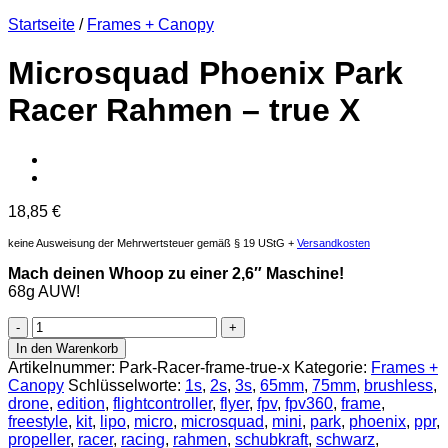
Startseite
/
Frames + Canopy
Microsquad Phoenix Park
Racer Rahmen – true X
18,85
€
keine Ausweisung der Mehrwertsteuer gemäß § 19 UStG +
Versandkosten
Mach deinen Whoop zu einer 2,6″ Maschine!
68g AUW!
Microsquad
Phoenix
In den Warenkorb
Park
Artikelnummer:
Park-Racer-frame-true-x
Kategorie:
Frames +
Racer
Canopy
Schlüsselworte:
1s
,
2s
,
3s
,
65mm
,
75mm
,
brushless
,
Rahmen
drone
,
edition
,
flightcontroller
,
flyer
,
fpv
,
fpv360
,
frame
,
-
freestyle
,
kit
,
lipo
,
micro
,
microsquad
,
mini
,
park
,
phoenix
,
ppr
,
true
propeller
,
racer
,
racing
,
rahmen
,
schubkraft
,
schwarz
,