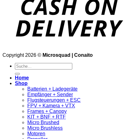
Copyright 2026 ©
Microsquad | Conaito
Suche
nach:
Home
Shop
Batterien + Ladegeräte
Empfänger + Sender
Flugsteuerungen + ESC
FPV + Kamera + VTX
Frames + Canopy
KIT + BNF + RTF
Micro Brushed
Micro Brushless
Motoren