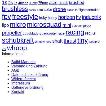
1s
2s
acro
black
brushed
3s
75mm
4blade
31mm
brushless
drone
color
cam
flightcontroller
f4
caddx
edition
fpv
freestyle
horizon
inductrix
hv
frsky
hobby
micro
microsquad
mini
lipo
prop
outdoor
racing
propeller
race
red
quadblade
quadcopter
rot
schubkraft
tiny
thrust
shaft
schubwhoop
toothpick
whoop
vtx
Informations
Build Manuals
Versand und Zahlung
AGB
Datenschutzerklärung
Widerrufsrecht
Impressum
Batterieverordnung
Kontakt