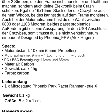
über 2 Streben, die den Frame nicht nur steifer und haltbarer
machen, sondern auch deine Elektronik beim Crash
schützen. Egal ob 16x16mm Stack oder die Crazybee aus
deinem Whoop, beides kannst du auf dem Frame montieren.
Auch bei der Motoraufnahme hast du die Wahl zwischen
0803 oder 1103 Motoren, beides passt problemlos!
Außerdem gibt es eine Aussparung für den USB Anschluss
der Crazybee, somit musst du sie nicht verkehrt herum
einbauen! Designed by Phoenix_FPV (Alex Hagen)
Specs:
• Motorabstand: 107mm (65mm Propeller)
•
Motoraufnahme: 9mm – 4 Loch und 5mm – 3 Loch
• FC / ESC Befestigung: 16mm und 35mm
• Material: Carbon
• Gewicht: ca. 7,45g
• Farbe: carbon
Lieferumfang
• 1 x Microsquad Phoenix Park Racer Rahmen- true X
Gewicht
0,1 kg
Größe
5 × 2 × 1 cm
Bewertungen